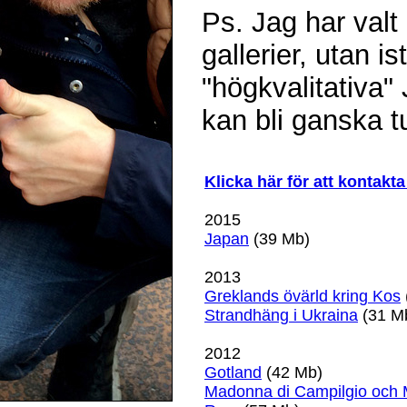
Ps. Jag har valt 
gallerier, utan 
"högkvalitativa"
kan bli ganska t
Klicka här för att kontakta
2015
Japan
(39 Mb)
2013
Greklands övärld kring Kos
Strandhäng i Ukraina
(31 M
2012
Gotland
(42 Mb)
Madonna di Campilgio och 