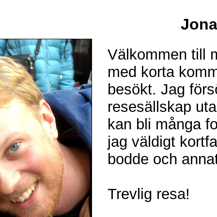
Jona
Välkommen till m
med korta komme
besökt. Jag förs
resesällskap uta
kan bli många fol
jag väldigt kortf
bodde och annat
Trevlig resa!